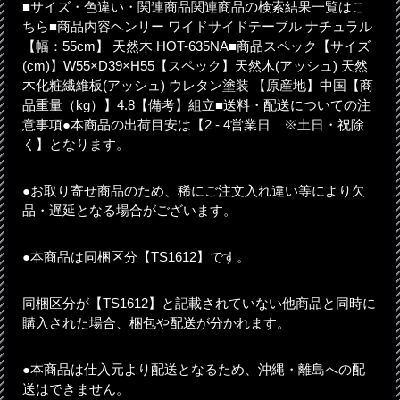
■サイズ・色違い・関連商品関連商品の検索結果一覧はこ
ちら■商品内容ヘンリー ワイドサイドテーブル ナチュラル
【幅：55cm】 天然木 HOT-635NA■商品スペック【サイズ
(cm)】W55×D39×H55【スペック】天然木(アッシュ) 天然
木化粧繊維板(アッシュ) ウレタン塗装 【原産地】中国【商
品重量（kg）】4.8【備考】組立■送料・配送についての注
意事項●本商品の出荷目安は【2 - 4営業日 ※土日・祝除
く】となります。
●お取り寄せ商品のため、稀にご注文入れ違い等により欠
品・遅延となる場合がございます。
●本商品は同梱区分【TS1612】です。
同梱区分が【TS1612】と記載されていない他商品と同時に
購入された場合、梱包や配送が分かれます。
●本商品は仕入元より配送となるため、沖縄・離島への配
送はできません。