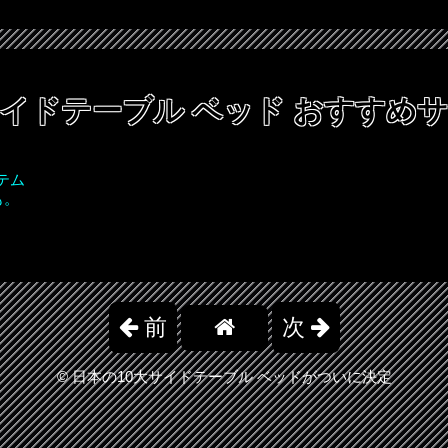
イドテーブル ベッド
おすすめサ
テム
も。
前
次
©
日本の10大サイドテーブル ベッドがついに決定