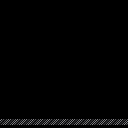
。
。
。