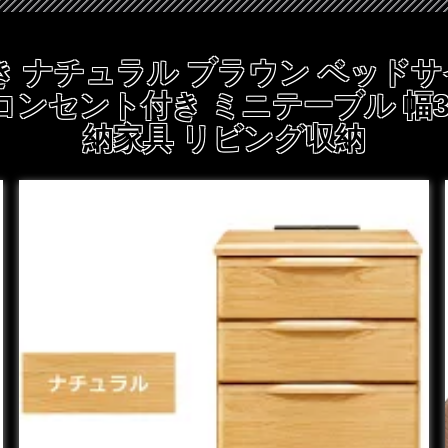
き ナチュラル ブラウン ベッドサ
 コンセント付き ミニテーブル 幅3
納家具 リビング収納