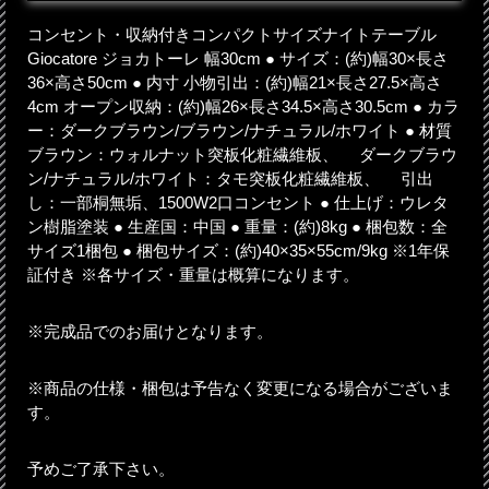
コンセント・収納付きコンパクトサイズナイトテーブル
Giocatore ジョカトーレ 幅30cm ● サイズ：(約)幅30×長さ
36×高さ50cm ● 内寸 小物引出：(約)幅21×長さ27.5×高さ
4cm オープン収納：(約)幅26×長さ34.5×高さ30.5cm ● カラ
ー：ダークブラウン/ブラウン/ナチュラル/ホワイト ● 材質
ブラウン：ウォルナット突板化粧繊維板、 ダークブラウ
ン/ナチュラル/ホワイト：タモ突板化粧繊維板、 引出
し：一部桐無垢、1500W2口コンセント ● 仕上げ：ウレタ
ン樹脂塗装 ● 生産国：中国 ● 重量：(約)8kg ● 梱包数：全
サイズ1梱包 ● 梱包サイズ：(約)40×35×55cm/9kg ※1年保
証付き ※各サイズ・重量は概算になります。
※完成品でのお届けとなります。
※商品の仕様・梱包は予告なく変更になる場合がございま
す。
予めご了承下さい。