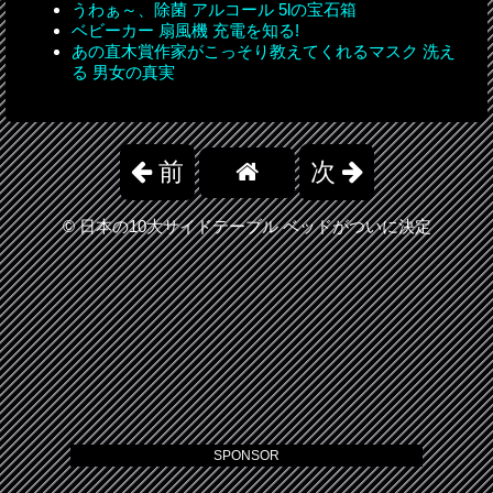
うわぁ～、除菌 アルコール 5lの宝石箱
ベビーカー 扇風機 充電を知る!
あの直木賞作家がこっそり教えてくれるマスク 洗え
る 男女の真実
前
次
©
日本の10大サイドテーブル ベッドがついに決定
SPONSOR