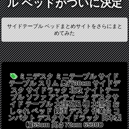
ル ベッドがついに決定
サイドテーブル ベッドまとめサイトをさらにまと
めてみた
ミニデスク ミニテーブル サイド
テーブル スリム 奥行30cm サイドデ
スク サイドラック 北欧 ナイトテー
ブル ソファ アンティーク デスクサ
イド テーブル 大理石風 棚 大理石 お
しゃれ ベッド 鏡面 デスク 作業台 コ
ンパクト デスクサイドラック 日本製
幅65cm 高さ72cm 6530D